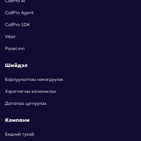
CallPro AI
CallPro Agent
CallPro SDK
Viber
Panel.mn
Шийдэл
Борлуулалтаа нэмэгдүүлэх
Хэрэглэгчээ халамжлах
Датагаа цуглуулах
Компани
Бидний тухай