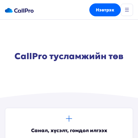
Нэвтрэх
CallPro тусламжийн төв
Санал, хүсэлт, гомдол илгээх