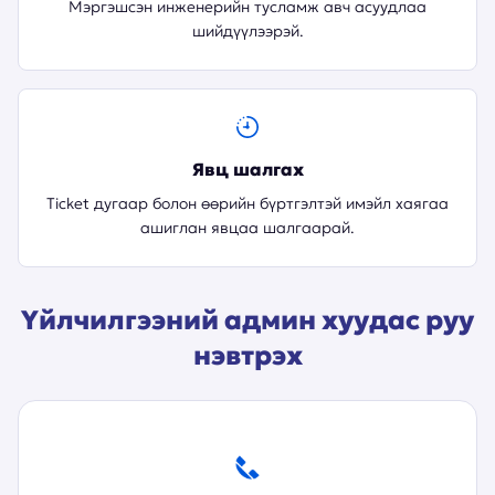
Мэргэшсэн инженерийн тусламж авч асуудлаа
шийдүүлээрэй.
Явц шалгах
Ticket дугаар болон өөрийн бүртгэлтэй имэйл хаягаа
ашиглан явцаа шалгаарай.
Үйлчилгээний админ хуудас руу
нэвтрэх