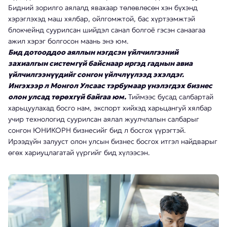
Бидний зорилго аялалд явахаар төлөвлөсөн хэн бүхэнд
хэрэглэхэд маш хялбар, ойлгомжтой, бас хүртээмжтэй
блокчейнд суурилсан шийдэл санал болгоё гэсэн санаагаа
ажил хэрэг болгосон маань энэ юм.
Бид дотооддоо аяллын нэгдсэн үйлчилгээний
захиалгын системгүй байснаар иргэд гаднын авиа
үйлчилгээнүүдийг сонгон үйлчлүүлээд эхэлдэг.
Ингэхээр л Монгол Улсаас тэрбумаар үнэлэгдэх бизнес
олон улсад төрөхгүй байгаа юм.
Тиймээс бусад салбартай
харьцуулахад босго нам, экспорт хийхэд харьцангуй хялбар
учир технологид суурилсан аялал жуулчлалын салбарыг
сонгон ЮНИКОРН бизнесийг бид л босгох үүрэгтэй.
Ирээдүйн залууст олон улсын бизнес босгох итгэл найдварыг
өгөх хариуцлагатай үүргийг бид хүлээсэн.