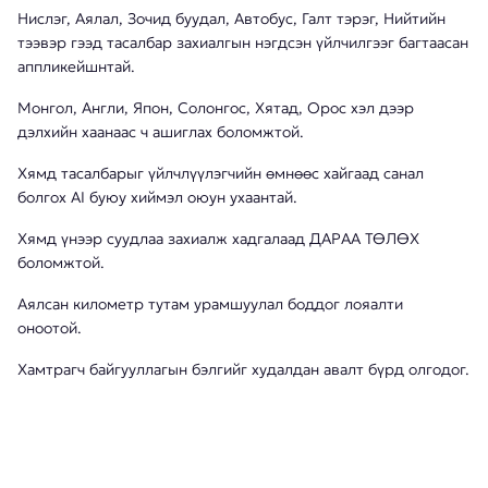
Нислэг, Аялал, Зочид буудал, Автобус, Галт тэрэг, Нийтийн
тээвэр гээд тасалбар захиалгын нэгдсэн үйлчилгээг багтаасан
аппликейшнтай.
Монгол, Англи, Япон, Солонгос, Хятад, Орос хэл дээр
дэлхийн хаанаас ч ашиглах боломжтой.
Хямд тасалбарыг үйлчлүүлэгчийн өмнөөс хайгаад санал
болгох AI буюу хиймэл оюун ухаантай.
Хямд үнээр суудлаа захиалж хадгалаад ДАРАА ТӨЛӨХ
боломжтой.
Аялсан километр тутам урамшуулал боддог лояалти
оноотой.
Хамтрагч байгууллагын бэлгийг худалдан авалт бүрд олгодог.