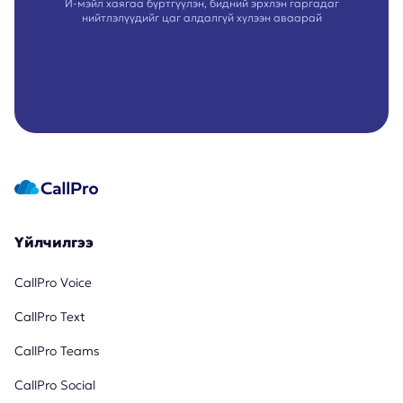
И-мэйл хаягаа бүртгүүлэн, бидний эрхлэн гаргадаг
нийтлэлүүдийг цаг алдалгүй хүлээн аваарай
Үйлчилгээ
CallPro Voice
CallPro Text
CallPro Teams
CallPro Social