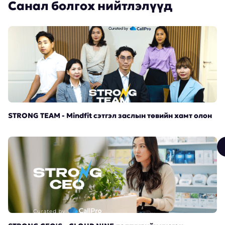
Санал болгох нийтлэлүүд
STRONG TEAM - Mindfit сэтгэл заслын төвийн хамт олон