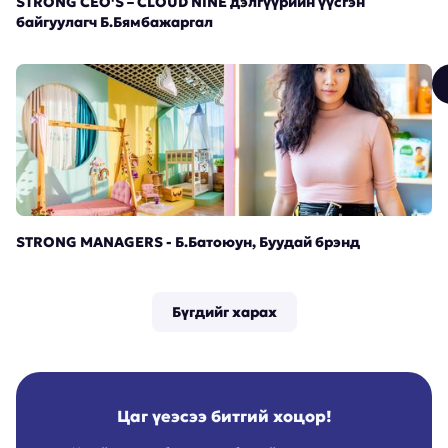
STRONG CEO'S – CLOUD NINE дэлгүүрийн үүсгэн
байгуулагч Б.Бямбажаргал
STRONG MANAGERS - Б.Батоюун, Буудай брэнд
Бүгдийг харах
Цаг үеэсээ битгий хоцор!