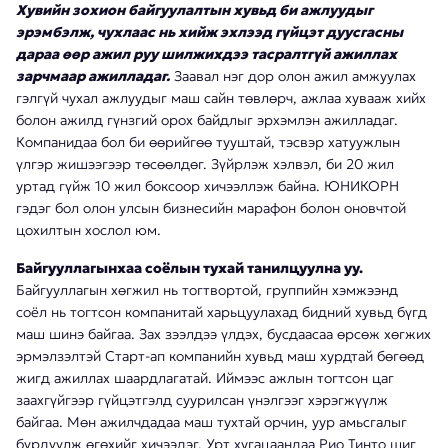
Хувийн зохион байгуулалтын хувьд би ажлуудыг
эрэмбэлж, чухлаас нь хийж эхлээд гүйцэт дуусгасны
дараа өөр ажил руу шилжихдээ тасралтгүй ажиллах
зарчмаар ажилладаг.
Заавал нэг дор олон ажил амжуулах
гэлгүй чухал ажлуудыг маш сайн төвлөрч, ажлаа хувааж хийх
болон ажилд гүнзгий орох байдлыг эрхэмлэн ажилладаг.
Компанидаа бол би өөрийгөө тууштай, тэсвэр хатуужлын
үлгэр жишээгээр төсөөлдөг. Зүйрлэж хэлвэл, би 20 жил
уртад гүйж 10 жил боксоор хичээллэж байна. ЮНИКОРН
гэдэг бол олон улсын бизнесийн марафон болон оновчтой
цохилтын хослол юм.
Байгууллагынхаа соёлын тухай танилцуулна уу.
Байгууллагын хөгжил нь тогтвортой, группийн хэмжээнд
соёл нь тогтсон компанитай харьцуулахад бидний хувьд бүгд
маш шинэ байгаа. Зах зээлдээ үлдэх, бусдаасаа өрсөж хөгжих
эрмэлзэлтэй Старт-ап компанийн хувьд маш хурдтай бөгөөд
жигд ажиллах шаардлагатай. Иймээс ажлын тогтсон цаг
заахгүйгээр гүйцэтгэлд суурилсан үнэлгээг хэрэгжүүлж
байгаа. Мөн ажилчдадаа маш тухтай орчин, уур амьсгалыг
бүрдүүлж өгөхийг хичээдэг. Урт хугацаандаа Рио Тинто шиг