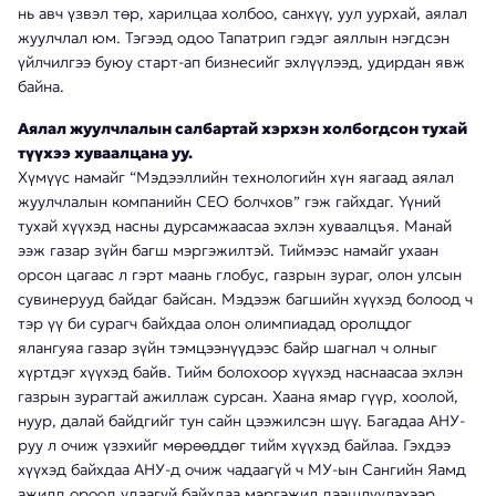
нь авч үзвэл төр, харилцаа холбоо, санхүү, уул уурхай, аялал
жуулчлал юм. Тэгээд одоо Тапатрип гэдэг аяллын нэгдсэн
үйлчилгээ буюу старт-ап бизнесийг эхлүүлээд, удирдан явж
байна.
Аялал жуулчлалын салбартай хэрхэн холбогдсон тухай
түүхээ хуваалцана уу.
Хүмүүс намайг “Мэдээллийн технологийн хүн яагаад аялал
жуулчлалын компанийн CEO болчхов” гэж гайхдаг. Үүний
тухай хүүхэд насны дурсамжаасаа эхлэн хуваалцъя. Манай
ээж газар зүйн багш мэргэжилтэй. Тиймээс намайг ухаан
орсон цагаас л гэрт маань глобус, газрын зураг, олон улсын
сувинерууд байдаг байсан. Мэдээж багшийн хүүхэд болоод ч
тэр үү би сурагч байхдаа олон олимпиадад оролцдог
ялангуяа газар зүйн тэмцээнүүдээс байр шагнал ч олныг
хүртдэг хүүхэд байв. Тийм болохоор хүүхэд наснаасаа эхлэн
газрын зурагтай ажиллаж сурсан. Хаана ямар гүүр, хоолой,
нуур, далай байдгийг тун сайн цээжилсэн шүү. Багадаа АНУ-
руу л очиж үзэхийг мөрөөддөг тийм хүүхэд байлаа. Гэхдээ
хүүхэд байхдаа АНУ-д очиж чадаагүй ч МУ-ын Сангийн Яамд
ажилд ороод удаагүй байхдаа мэргэжил дээшлүүлэхээр