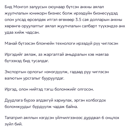
Бид Монгол залуусын оюунаар бүтсэн анхны аялал
жуулчлалын юникорн бизнес болж ирээдүйн бизнесүүдэд
олон улсад өрсөлдөх итгэл өгөхөөр 3.5 сая долларын анхны
хөрөнгө оруулалтыг аялал жуулчлалын салбарт түүхэндээ анх
удаа хийж чадсан.
Манай бүтээсэн блокчейн технологи ирээдүй рүү чиглэсэн
Иргэдийг аялаж, аз жаргалтай амьдралын хэв маягаа
бүтээхэд бид тусалдаг.
Экспортын орлогыг нэмэгдүүлж, гадаад руу чиглэсэн
валютын урсгалыг бууруулдаг.
Иргэд, олон нийтэд тэгш боломжийг олгосон.
Дуудлага бүрээ алдахгүй хариулах, эргэн холбогдох
боломжуудыг бүрдүүлж чадаж байна.
Тапатрип аяллын нэгдсэн үйлчилгээнээс дурдвал 6 онцлох
зүйл бий.