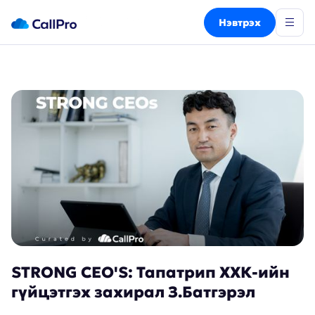
Нэвтрэх
STRONG CEO'S: Тапатрип ХХК-ийн
гүйцэтгэх захирал З.Батгэрэл