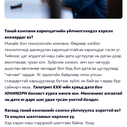
Танай компани харилцагчийн үйлчилгээндээ хэрхэн
анхаардаг вэ?
Манайх бол технологийн компани. Өөрөөр хэлбэл
технологиор дамжуулан харилцагчтайгаа харилцдаг гэсэн үг.
Тиймээс цаг алдалгүй маш сайн дата цуглуулах нь датан дээр
ажиллахаас чухал юм. Зүйрлэж хэлвэл, эмч хүн чагнуур
ашиглан өвчтөнөө чагнадаг бол бид бол датагаа цуглуулаад
“чагнаж” чаддаг. Яг одоогийн байдлаар олон улсын
стандарттай харьцуулахад бүтээх зүйлс их байгаа ч өдөр бүр
сайжирч яваа.
Тапатрип ХХК-ийн хувьд дата бол
ЮНИКОРН бизнест хүрэх мөнгө юм. Мөнгөнөөс ялгаатай
нь дата яг дарс шиг удах тусам үнэтэй болдог.
Яагаад танай компанийг сонгон үйлчлүүлэх хэрэгтэй вэ?
Та онцлох шалтгааныг нэрлэнэ үү.
Хэд хэдэн маш тодорхой шалтгаан байна. Үүнд: