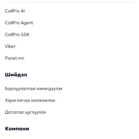
CallPro AI
CallPro Agent
CallPro SDK
Viber
Panel.mn
Шийдэл
Борлуулалтаа нэмэгдүүлэх
Хэрэглэгчээ халамжлах
Датагаа цуглуулах
Компани