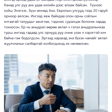
Канад улс руу анх удаа хилийн дээс алхаж байсан. Түүнээс
хойш Энэтхэг, Зүүн өмнөд Ази, Европын улсууд гээд 20 гаруй
орноор аялсан. Ингээд явж байхдаа олон орны соёлын
ялгаатай талуудыг ажиглах, тэднээс суралцах боломж надад
тохиосон. Ер нь амьдрал өөрөө аялал ч гэлээ амьдралынхаа
турш ингээд гадаад улс орнууд руу очиж үзэх л хэрэгтэй юм
байна гэж бодогдсон. Эргээд харахад энэ бүхэн намайг аялал
жуулчлалын салбартай холбогдоход их нөлөөлсөн.