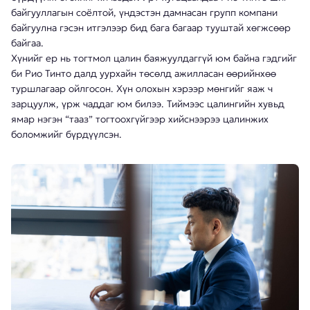
байгууллагын соёлтой, үндэстэн дамнасан групп компани
байгуулна гэсэн итгэлээр бид бага багаар тууштай хөгжсөөр
байгаа.
Хүнийг ер нь тогтмол цалин баяжуулдаггүй юм байна гэдгийг
би Рио Тинто далд уурхайн төсөлд ажилласан өөрийнхөө
туршлагаар ойлгосон. Хүн олохын хэрээр мөнгийг яаж ч
зарцуулж, үрж чаддаг юм билээ. Тиймээс цалингийн хувьд
ямар нэгэн “тааз” тогтоохгүйгээр хийснээрээ цалинжих
боломжийг бүрдүүлсэн.