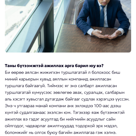
Таны бүтээмжтэй ажиллах арга барил юу вэ?
Би өөрөө аялсан жижигхэн туршлагатай л болохоос биш
миний карьерын хувьд аяллын компанид ажилласан
туршлага байгаагүй. Тиймээс яг энэ салбарт ажилласан
туршлагатай хүмүүсээс зөвлөгөө авах, суралцах, салбарын
аль хэсэгт хувьсгал дутагдаж байгааг судлах хэрэгцээ үүссэн.
Энэ ч утгаараа манай компани анх эхлэхдээ 100-аас дээш
хүнтэй судалгаанаас эхэлсэн юм. Тэгэхээр яаж бүтээмжтэй
ажиллах вэ гэдэг асуултад би нийгмийн асуудлыг сайн
ойлгодог, чадварлаг ажилтнуудад тодорхой эрх мэдэл,
боломжийг нь олгох буюу багийн ажиллагаа гэж хэлнэ.