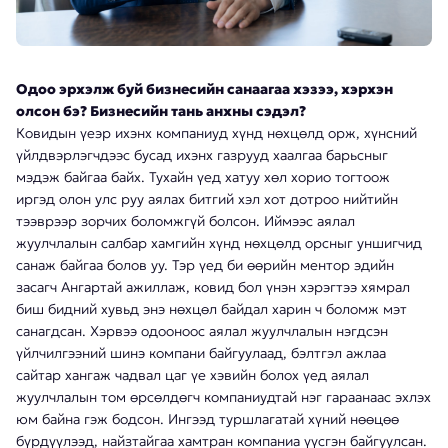
Одоо эрхэлж буй бизнесийн санаагаа хэзээ, хэрхэн
олсон бэ? Бизнесийн тань анхны сэдэл?
Ковидын үеэр ихэнх компаниуд хүнд нөхцөлд орж, хүнсний
үйлдвэрлэгчдээс бусад ихэнх газрууд хаалгаа барьсныг
мэдэж байгаа байх. Тухайн үед хатуу хөл хорио тогтоож
иргэд олон улс руу аялах битгий хэл хот дотроо нийтийн
тээврээр зорчих боломжгүй болсон. Иймээс аялал
жуулчлалын салбар хамгийн хүнд нөхцөлд орсныг уншигчид
санаж байгаа болов уу. Тэр үед би өөрийн ментор эдийн
засагч Ангартай ажиллаж, ковид бол үнэн хэрэгтээ хямрал
биш бидний хувьд энэ нөхцөл байдал харин ч боломж мэт
санагдсан. Хэрвээ одооноос аялал жуулчлалын нэгдсэн
үйлчилгээний шинэ компани байгуулаад, бэлтгэл ажлаа
сайтар хангаж чадвал цаг үе хэвийн болох үед аялал
жуулчлалын том өрсөлдөгч компаниудтай нэг гараанаас эхлэх
юм байна гэж бодсон. Ингээд туршлагатай хүний нөөцөө
бүрдүүлээд, найзтайгаа хамтран компаниа үүсгэн байгуулсан.