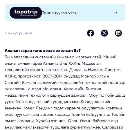
Танилцуулга үзэх
Тапатрип ХХК нь Монгол улсын үзэсгэлэнт газрууд
болон дэлхийн улс орнуудаар аялаж, зорчиход гүүр
3
минут уншина
болон ажиллаж байна.
http://tapatrip.com
Ажлын гараа тань хэзээ эхэлсэн бэ?
Байршил
Би мэдээллийн системийн инженер мэргэжилтэй. Миний
Улаанбаатар, Монгол улс
анхны ажлын гараа Атланта Энд ХХК-д Мэдээлэл
Салбар
технологийн ажилтнаар эхэлсэн. Дараа нь Ньюком Системз
ХХК-д програмист, 2007-2014 онуудад Монгол Улсын
Сангийн Яаманд санхүүгийн мэдээллийн технологийн даргаар
ажилласан. Ингээд Монголын Хөрөнгийн Биржид
мэдээллийн технологи хариуцсан захирал, Оюу толгойн далд
уурхайн төсөлд төслийн удирдагч мөн Ковид эхлэхийн
өмнөхөн Новел Лендинг гэдэг хөрөнгө оруулалтын компани
ажиллуулсан гээд эргээд харахад Төрийн байгууллага, Төрийн
өмчит компани, Хувийн хэвшил, Олон Улсын байгууллагад
ажиллаж чамлахааргүй туршлага хуримтлуулжээ. Салбараар