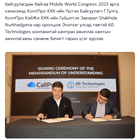
байгуулагдаж байгаа Mobile World Congress 2023 арга
хэмжээнд КоллПро ХХК-ийн Үүсгэн Байгуулагч Г.Тулга,
КоллПро КэйЖи ХХК-ийн Гүйцэтгэх Захирал Shakhida
Nurkhadjyeva нар оролцож Энэтхэг улсад төвтэй 6D
Technologies компанитай хамтран ажиллах хамтын
ажиллагааны санамж бичигт гарын үсэг зурлаа.