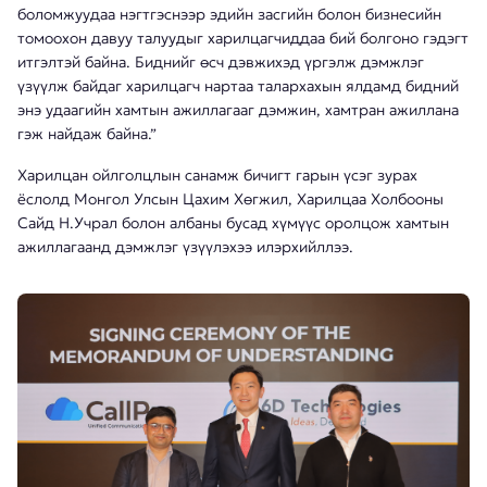
боломжуудаа нэгтгэснээр эдийн засгийн болон бизнесийн
томоохон давуу талуудыг харилцагчиддаа бий болгоно гэдэгт
итгэлтэй байна. Биднийг өсч дэвжихэд үргэлж дэмжлэг
үзүүлж байдаг харилцагч нартаа талархахын ялдамд бидний
энэ удаагийн хамтын ажиллагааг дэмжин, хамтран ажиллана
гэж найдаж байна.”
Харилцан ойлголцлын санамж бичигт гарын үсэг зурах
ёслолд Монгол Улсын Цахим Хөгжил, Харилцаа Холбооны
Сайд Н.Учрал болон албаны бусад хүмүүс оролцож хамтын
ажиллагаанд дэмжлэг үзүүлэхээ илэрхийллээ.