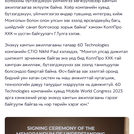
холбооны бүтээгдэхүүн үйлчилгээ хөгжүүлэхээр хамтын
ажиллагаагаа эхлүүлж байна. Хоёр компанийн хувьд
бүтээгдэхүүн, үйлчилгээгээ өндөр түвшинд интеграц хийж
Монголын болон олон улсын зах зээлд өрсөлдөхүйц багц
шийдлийг санал болгохоор зорьж байна” хэмээн КоллПро
ХХК-н үүсгэн байгуулагч Г.Тулга хэлэв.
Энэхүү хамтын ажиллагааны талаар 6D Technologies
компанийн CTIO Nikhil Paul хэлэхдээ, “Монгол улсад дижитал
шилжилт эрчимжиж байгаа энэ үед бид КоллПро ХХК-тай
хамтран ажиллаж, бүтээгдэхүүнээ зах зээлд танилцуулах
болсондоо баяртай байна. Өсч байгаа зах зээлтэй оронд
бидний уян хатан систем нь маш амжилттай нутагшиж,
технологийн давуу талуудыг мэдрүүлэх нь дамжиггүй. 6D
Technologies компанийн хувьд Mobile World Congress 2023
арга хэмжээний үеэр энэхүү хамтын ажиллагааны гэрээг
байгуулж байгаа нь нэр төрийн хэрэг юм.”