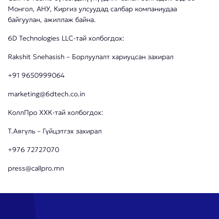
Монгол, АНУ, Киргиз улсуудад салбар компаниудаа
байгуулан, ажиллаж байна.
6D Technologies LLC-тай холбогдох:
Rakshit Snehasish – Борлуулалт хариуцсан захирал
+91 9650999064
marketing@6dtech.co.in
КоллПро ХХК-тай холбогдох:
Т.Аягүль – Гүйцэтгэх захирал
+976 72727070
press@callpro.mn