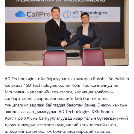
6D Technologies-ийн борлуулалтын захирал Rakshit Snehaishih
хэлэхдээ “6D Technologies болон КоллПро компаниуд нь
Монголын мэдээллийн технологи, харилцаа холбооны
салбарт өсөлт авчрах, инновацийг бий болгох шинэ
түншлэлийг зарлаж байгаадаа баяртай байна. Энэхүү хамтын
ажиллагаагаар дамжуулан 6D Technologies ХХК болон
КоллПро ХХК нь байгууллагуудад хоёр талын бүтээгдэхүүний
давуу талуудыг нэгтгэсэн мэдээллийн технологийн цогц
шийдлийг санал болгох болно. Бид өөрсдийн онцлог