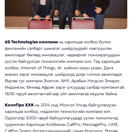
6D Technologies компани
нь харилцаа холбоо болон
финтекийн салбарт шинэлэг шийдлүүдийг нэвтрүүлэн
ажилладаг бөгөөд инновацлаг, чадварлаг технократуудын
үүсгэн байгуулсан технологийн компани юм. Тэд харилцаа
холбоо, Internet of Things, AI- хиймэл оюун ухаан, Дата
анализ зэрэг инновацлаг шийдлүүд дээр голлон ажилладаг.
Өдгөө тус компани Энэтхэг, АНУ, Арабын Нэгдсэн Эмират,
Индонези, Өмнөд Африк зэрэг улсуудад салбар компанитай,
1600 гаруй ажилтантайгаар үйл ажиллагаа явуулж байна.
КоллПро ХХК
нь 2014 онд Монгол Улсад байгуулагдсан
харилцаа холбоо, мэдээлэл технологийн компани юм.
Одоогоор 3000 гаруй байгууллагуудад үүлэн технологид
суурилсан Харилцаа Холбооны CallPro, MessagePro, LIME,
CallPro Teams бүтээгдэхүүнүүдийг санал болгодог. Өдгөө