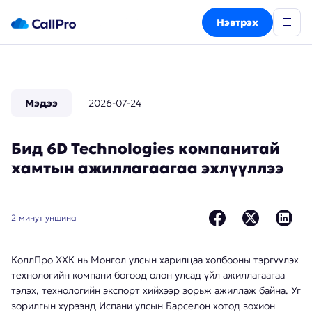
Нэвтрэх
Мэдээ
2026-07-24
Бид 6D Technologies компанитай
хамтын ажиллагаагаа эхлүүллээ
2
минут уншина
КоллПро ХХК нь Монгол улсын харилцаа холбооны тэргүүлэх
технологийн компани бөгөөд олон улсад үйл ажиллагаагаа
тэлэх, технологийн экспорт хийхээр зорьж ажиллаж байна. Уг
зорилгын хүрээнд Испани улсын Барселон хотод зохион