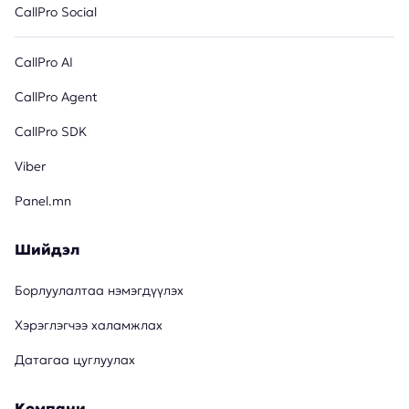
CallPro Social
CallPro AI
CallPro Agent
CallPro SDK
Viber
Panel.mn
Шийдэл
Борлуулалтаа нэмэгдүүлэх
Хэрэглэгчээ халамжлах
Датагаа цуглуулах
Компани