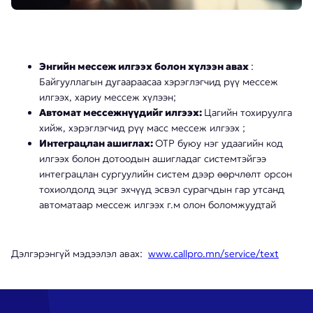
Энгийн мессеж илгээх болон хүлээн авах
:
Байгууллагын дугаараасаа хэрэглэгчид рүү мессеж
илгээх, хариу мессеж хүлээн;
Автомат мессежнүүдийг илгээх:
Цагийн тохируулга
хийж, хэрэглэгчид рүү масс мессеж илгээх ;
Интеграцлан ашиглах:
OTP буюу нэг удаагийн код
илгээх болон дотоодын ашигладаг системтэйгээ
интеграцлан сургуулийн систем дээр өөрчлөлт орсон
тохиолдолд эцэг эхчүүд эсвэл сурагчдын гар утсанд
автоматаар мессеж илгээх г.м олон боломжуудтай
Дэлгэрэнгүй мэдээлэл авах:
www.callpro.mn/service/text