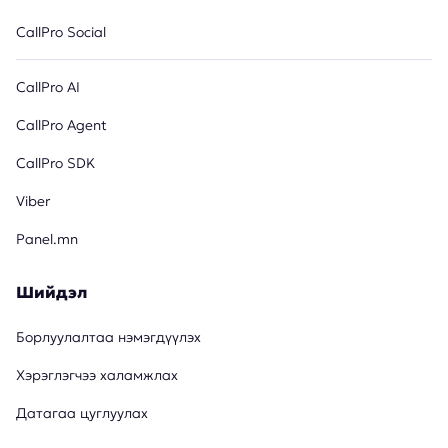
CallPro Social
CallPro AI
CallPro Agent
CallPro SDK
Viber
Panel.mn
Шийдэл
Борлуулалтаа нэмэгдүүлэх
Хэрэглэгчээ халамжлах
Датагаа цуглуулах