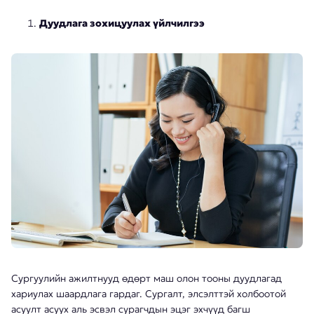
Дуудлага зохицуулах үйлчилгээ
Сургуулийн ажилтнууд өдөрт маш олон тооны дуудлагад
хариулах шаардлага гардаг. Сургалт, элсэлттэй холбоотой
асуулт асуух аль эсвэл сурагчдын эцэг эхчүүд багш