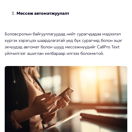
Мессеж автоматжуулалт
Боловсролын байгууллагуудад нийт сурагчдадаа мэдээлэл
хүргэх хэрэгцээ шаардлагатай үед бүх сурагчид болон эцэг
эхчүүдэд автомат болон шууд мессежнүүдийг CallPro Text
үйлчилгээг ашиглан хялбараар илгээх боломжтой.