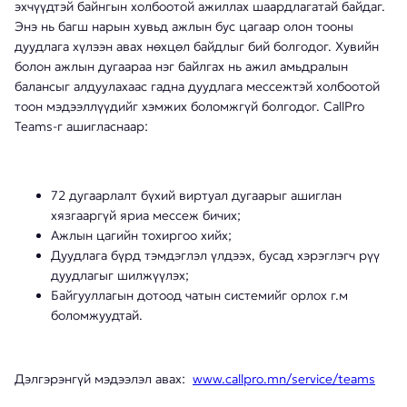
эхчүүдтэй байнгын холбоотой ажиллах шаардлагатай байдаг.
Энэ нь багш нарын хувьд ажлын бус цагаар олон тооны
дуудлага хүлээн авах нөхцөл байдлыг бий болгодог. Хувийн
болон ажлын дугаараа нэг байлгах нь ажил амьдралын
балансыг алдуулахаас гадна дуудлага мессежтэй холбоотой
тоон мэдээллүүдийг хэмжих боломжгүй болгодог. CallPro
Teams-г ашигласнаар:
72 дугаарлалт бүхий виртуал дугаарыг ашиглан
хязгааргүй яриа мессеж бичих;
Ажлын цагийн тохиргоо хийх;
Дуудлага бүрд тэмдэглэл үлдээх, бусад хэрэглэгч рүү
дуудлагыг шилжүүлэх;
Байгууллагын дотоод чатын системийг орлох г.м
боломжуудтай.
Дэлгэрэнгүй мэдээлэл авах:
www.callpro.mn/service/teams