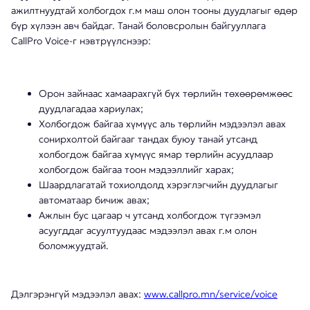
ажилтнуудтай холбогдох г.м маш олон тооны дуудлагыг өдөр
бүр хүлээн авч байдаг. Танай боловсролын байгууллага
CallPro Voice-г нэвтрүүлснээр:
Орон зайнаас хамаарахгүй бүх төрлийн төхөөрөмжөөс
дуудлагадаа хариулах;
Холбогдож байгаа хүмүүс аль төрлийн мэдээлэл авах
сонирхолтой байгааг тандах буюу танай утсанд
холбогдож байгаа хүмүүс ямар төрлийн асуудлаар
холбогдож байгаа тоон мэдээллийг харах;
Шаардлагатай тохиолдолд хэрэглэгчийн дуудлагыг
автоматаар бичиж авах;
Ажлын бус цагаар ч утсанд холбогдож түгээмэл
асуугддаг асуултуудаас мэдээлэл авах г.м олон
боломжуудтай.
Дэлгэрэнгүй мэдээлэл авах:
www.callpro.mn/service/voice