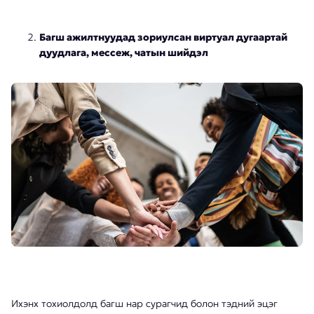
Багш ажилтнуудад зориулсан виртуал дугаартай
дуудлага, мессеж, чатын шийдэл
Ихэнх тохиолдолд багш нар сурагчид болон тэдний эцэг