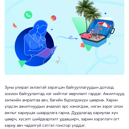
Зуны
улирал эхлэхтэй зэрэгцэн байгууллагуудын дотоод
зохион байгуулалтад нэг нийтлэг өөрчлөлт гардаг. Ажилтнууд
ээлжийн амралтаа авч, багийн бүрэлдэхүүн цөөрнө. Харин
үлдсэн ажилтнуудын ачаалал эрс нэмэгдэж, нэгэн зэрэг олон
ажлыг хариуцах шаардлага гарна. Дуудлагад хариулах хүн
цөөрч, хүсэлт шийдвэрлэлт удааширч, зарим хэрэглэгч огт
хариу авч чадалгүй сэтгэл гонсгор үлддэг.