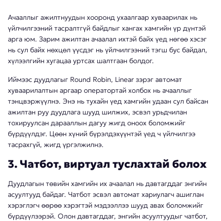
Ачааллыг ажилтнуудын хооронд ухаалгаар хуваарилах нь
үйлчилгээний тасралтгүй байдлыг хангах хамгийн үр дүнтэй
арга юм. Зарим ажилтан ачаалал ихтэй байх үед нөгөө хэсэг
нь сул байх нөхцөл үүсдэг нь үйлчилгээний тэгш бус байдал,
хүлээлгийн хугацаа уртсах шалтгаан болдог.
Иймээс дуудлагыг Round Robin, Linear зэрэг автомат
хуваарилалтын аргаар оператортай холбох нь ачааллыг
тэнцвэржүүлнэ. Энэ нь тухайн үед хамгийн удаан сул байсан
ажилтан руу дуудлага шууд шилжих, эсвэл урьдчилан
тохируулсан дарааллын дагуу жигд оноох боломжийг
бүрдүүлдэг. Цөөн хүний бүрэлдэхүүнтэй үед ч үйлчилгээ
тасрахгүй, жигд үргэлжилнэ.
3. Чатбот, виртуал туслахтай болох
Дуудлагын төвийн хамгийн их ачаалал нь давтагддаг энгийн
асуултууд байдаг. Чатбот эсвэл автомат хариулагч ашиглан
хэрэглэгч өөрөө хэрэгтэй мэдээллээ шууд авах боломжийг
бүрдүүлээрэй. Олон давтагддаг, энгийн асуултуудыг чатбот,