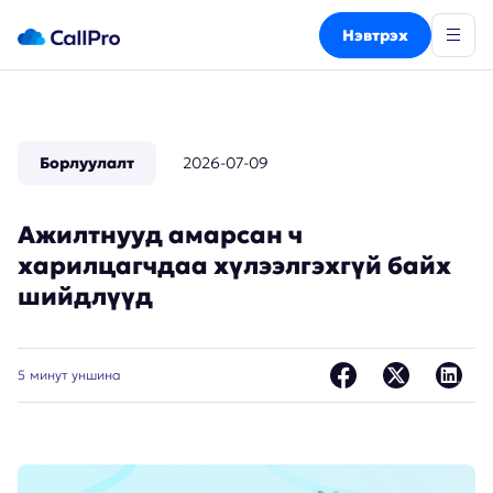
Нэвтрэх
Борлуулалт
2026-07-09
Ажилтнууд амарсан ч
харилцагчдаа хүлээлгэхгүй байх
шийдлүүд
5
минут уншина