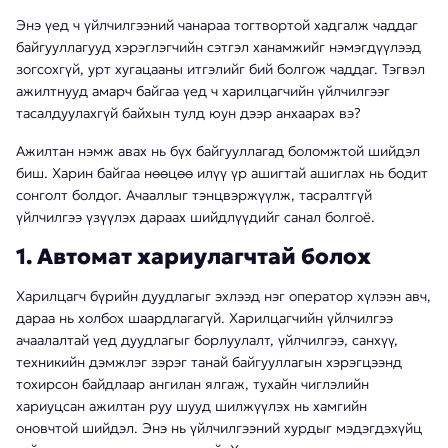
Энэ үед ч үйлчилгээний чанараа тогтвортой хадгалж чаддаг
байгууллагууд хэрэглэгчийн сэтгэл ханамжийг нэмэгдүүлээд
зогсохгүй, урт хугацааны итгэлийг бий болгож чаддаг. Тэгвэл
ажилтнууд амарч байгаа үед ч харилцагчийн үйлчилгээг
тасалдуулахгүй байхын тулд юун дээр анхаарах вэ?
Ажилтан нэмж авах нь бүх байгууллагад боломжтой шийдэл
биш. Харин байгаа нөөцөө илүү үр ашигтай ашиглах нь бодит
сонголт болдог. Ачааллыг тэнцвэржүүлж, тасралтгүй
үйлчилгээ үзүүлэх дараах шийдлүүдийг санал болгоё.
1. Автомат хариулагчтай болох
Харилцагч бүрийн дуудлагыг эхлээд нэг оператор хүлээн авч,
дараа нь холбох шаардлагагүй. Харилцагчийн үйлчилгээ
ачаалалтай үед дуудлагыг борлуулалт, үйлчилгээ, санхүү,
техникийн дэмжлэг зэрэг танай байгууллагын хэрэгцээнд
тохирсон байдлаар ангилан ялгаж, тухайн чиглэлийн
хариуцсан ажилтан руу шууд шилжүүлэх нь хамгийн
оновчтой шийдэл. Энэ нь үйлчилгээний хурдыг мэдэгдэхүйц