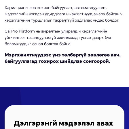
Харилцааны зөв зохион байгуулалт, автоматжуулалт,
мэдээллийн нэгдсэн удирдлага нь ажилтнууд амарч байсан ч
хэрэглэгчийн туршлагыг тасралтгүй хадгалах үндэс болдог.
CallPro Platform
нь амралтын улиралд ч хэрэглэгчийн
үйлчилгээг тасалдуулахгүй ажиллахад туслах дээрх бүх
боломжуудыг санал болгож байна.
Мэргэжилтнүүдээс үнэ төлбөргүй зөвлөгөө авч,
байгууллагад тохирох шийдлээ сонгоорой.