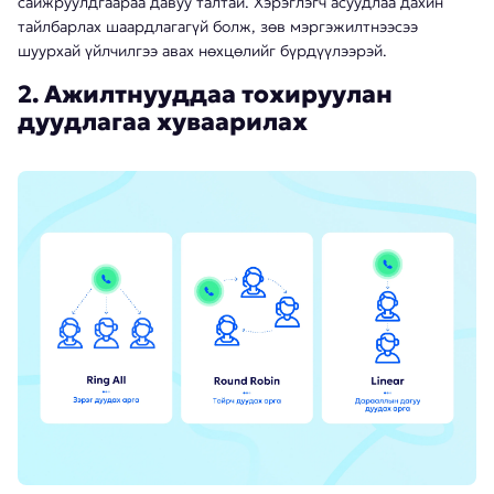
сайжруулдгаараа давуу талтай. Хэрэглэгч асуудлаа дахин
тайлбарлах шаардлагагүй болж, зөв мэргэжилтнээсээ
шуурхай үйлчилгээ авах нөхцөлийг бүрдүүлээрэй.
2. Ажилтнууддаа тохируулан
дуудлагаа хуваарилах