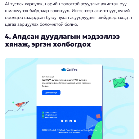
AI туслах хариулж, нарийн төвөгтэй асуудлыг ажилтан руу
шилжүүлэх байдлаар зохицуул. Ингэснээр ажилтнууд хүний
оролцоо шаардсан буюу чухал асуудлуудыг шийдвэрлэхэд л
цагаа зарцуулах боломжтой болно.
4. Алдсан дуудлагын мэдээллээ
хянаж, эргэн холбогдох