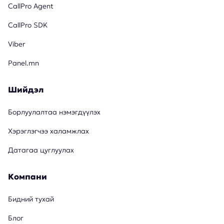
CallPro Agent
CallPro SDK
Viber
Panel.mn
Шийдэл
Борлуулалтаа нэмэгдүүлэх
Хэрэглэгчээ халамжлах
Датагаа цуглуулах
Компани
Бидний тухай
Блог