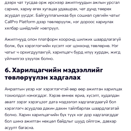
дээрх чат тусдаа орж ирснээр ажилтнуудын ажлын урсгал
сарних, хариу өгөх хугацаа удаашрах, чат дунд төөрөх
асуудал үүсдэг. Байгууллагынхаа бүх сошиал сувгийн чатыг
CallPro Platform дээр төвлөрүүлж, нэг дороос хариулах
хялбар шийдлийг нэвтрүүл.
Ажилтнууд олон платформ хооронд шилжих шаардлагагүй
болж, бүх хэрэглэгчийн хүсэлт нэг цонхонд төвлөрнө. Нэг
чатыг ч орхигдуулахгүй, харилцагч бүрд илүү хурдан, жигд
үйлчилгээ үзүүлэх болно.
6. Харилцагчийн мэдээллийг
төвлөрүүлэн хадгалах
Амралтын үеэр нэг хэрэглэгчтэй өөр өөр ажилтан харилцах
тохиолдол нэмэгддэг. Хэрэв өмнөх яриа, хүсэлт, худалдан
авалт зэрэг хэрэгцээт дата мэдээлэл хадгалагдаагүй бол
хэрэглэгч асуудлаа дахин дахин тайлбарлах шаардлагатай
болно. Харин харилцагчийн бүх түүх нэг дор хадгалагддаг
бол шинэ ажилтан нөхцөл байдлыг шууд ойлгож, давхар
асуулт багасна.