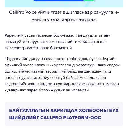
CallPro Voice үйлчилгээг ашигласнаар сануулга и-
мэйл автоматаар илгээгдэнэ.
Хэрэглэгч утсаа тасалсан болон ажилтан дуудлагыг авч
чадаагүй үед дуудлагын мэдээллийг и-мэйлээр эсвэл
мессежээр хүлээн авах боломжтой.
Мэдээллийн дагуу заавал эргэн холбогдож, хүсэлт бүрийг
орхилгүй хүлээн авах нь хэрэглэгчид эерэг туршлага үлдээх
болно. Үйлчилгээний тасралтгүй байдлаа хангахын тулд
алдсан дуудлага, хариу өгөөгүй байгаа мессеж, чатын
мэдээллийг ажилтанд өөр сувгаар давхар өгөх, автоматаар
хуваарилах зэрэг боломжуудыг ашиглаарай.
БАЙГУУЛЛАГЫН ХАРИЛЦАА ХОЛБООНЫ БҮХ
ШИЙДЛИЙГ CALLPRO PLATFORM-ООС