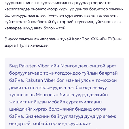
суурилан шинэлэг сурталчилгааны аргуудаар зорилтот
хэрэглэгчдээ оновчтойгоор хүрч, үр дүнгээ бодитоор хэмжих
боломжууд нээгдлээ. Түүнчлэн сурталчилгааны төлөвлөлт,
гүйцэтгэлтэй холбоотой бүх төрлийн тусламж, үйлчилгээг эх
хэлээрээ шууд авах боломжтой.
Энэхүү хамтын ажиллагааны тухай КоллПро ХХК-ийн ТУЗ-ын
дарга Г.Тулга хэлэхдээ:
Бид Rakuten Viber-ийн Монгол дахь онцгой эрхт
борлуулагчаар томилогдсондоо туйлын баяртай
байна. Rakuten Viber бол манай улсын томоохон
дижитал платформуудын нэг бөгөөд энэхүү
түншлэл нь Монголын бизнесүүдэд дэлхийн
жишигт нийцсэн мобайл сурталчилгааны
шийдлийг хүргэх боломжийг бидэнд олгож
байна. Бизнесийн байгууллагууд дунд үр өгөөж
өндөртэй, мобайл орчинд суурилсан