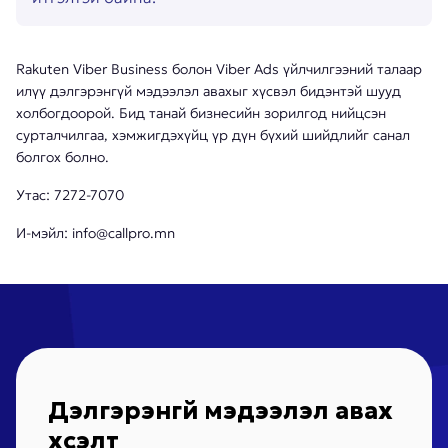
Rakuten Viber Business болон Viber Ads үйлчилгээний талаар
илүү дэлгэрэнгүй мэдээлэл авахыг хүсвэл бидэнтэй шууд
холбогдоорой. Бид танай бизнесийн зорилгод нийцсэн
сурталчилгаа, хэмжигдэхүйц үр дүн бүхий шийдлийг санал
болгох болно.
Утас: 7272-7070
И-мэйл: info@callpro.mn