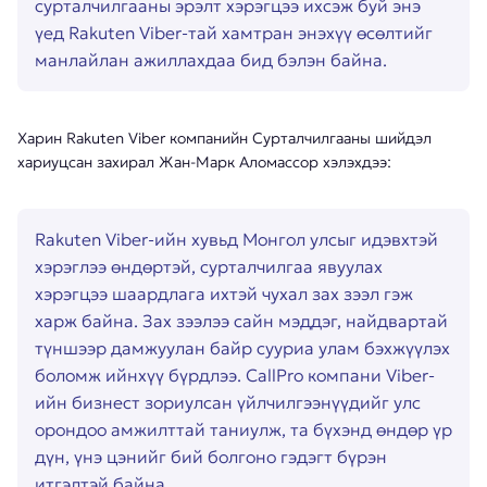
сурталчилгааны эрэлт хэрэгцээ ихсэж буй энэ
үед Rakuten Viber-тай хамтран энэхүү өсөлтийг
манлайлан ажиллахдаа бид бэлэн байна.
Харин Rakuten Viber компанийн Сурталчилгааны шийдэл
хариуцсан захирал Жан-Марк Аломассор хэлэхдээ:
Rakuten Viber-ийн хувьд Монгол улсыг идэвхтэй
хэрэглээ өндөртэй, сурталчилгаа явуулах
хэрэгцээ шаардлага ихтэй чухал зах зээл гэж
харж байна. Зах зээлээ сайн мэддэг, найдвартай
түншээр дамжуулан байр сууриа улам бэхжүүлэх
боломж ийнхүү бүрдлээ. CallPro компани Viber-
ийн бизнест зориулсан үйлчилгээнүүдийг улс
орондоо амжилттай таниулж, та бүхэнд өндөр үр
дүн, үнэ цэнийг бий болгоно гэдэгт бүрэн
итгэлтэй байна.