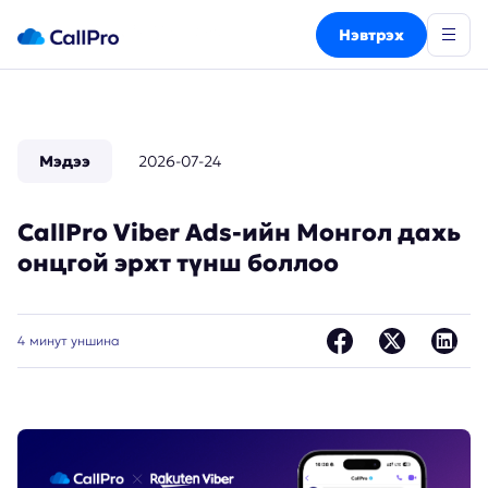
Нэвтрэх
Мэдээ
2026-07-24
CallPro Viber Ads-ийн Монгол дахь
онцгой эрхт түнш боллоо
4
минут уншина