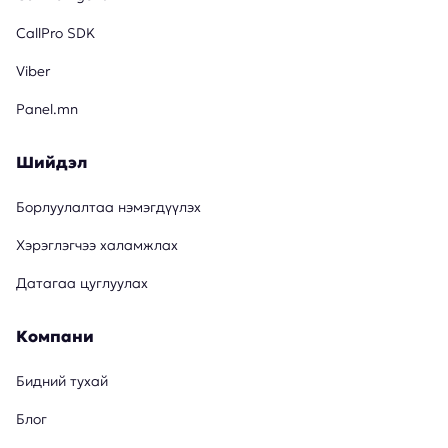
CallPro SDK
Viber
Panel.mn
Шийдэл
Борлуулалтаа нэмэгдүүлэх
Хэрэглэгчээ халамжлах
Датагаа цуглуулах
Компани
Бидний тухай
Блог