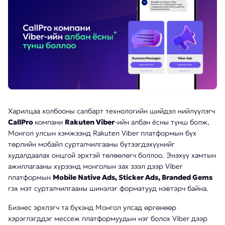
Харилцаа холбооны салбарт технологийн шийдэл нийлүүлэгч
CallPro
компани
Rakuten Viber
-ийн албан ёсны түнш болж,
Монгол улсын хэмжээнд Rakuten Viber платформын бүх
төрлийн мобайл сурталчилгааны бүтээгдэхүүнийг
худалдаалах онцгой эрхтэй төлөөлөгч боллоо. Энэхүү хамтын
ажиллагааны хүрээнд монголын зах зээл дээр Viber
платформын
Mobile Native Ads, Sticker Ads, Branded Gems
гэх мэт сурталчилгааны шинэлэг форматууд нэвтэрч байна.
Бизнес эрхлэгч та бүхэнд Монгол улсад өргөнөөр
хэрэглэгддэг мессеж платформуудын нэг болох Viber дээр