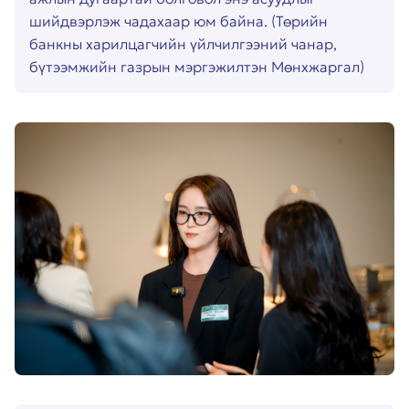
шийдвэрлэж чадахаар юм байна. (Төрийн
банкны харилцагчийн үйлчилгээний чанар,
бүтээмжийн газрын мэргэжилтэн Мөнхжаргал)