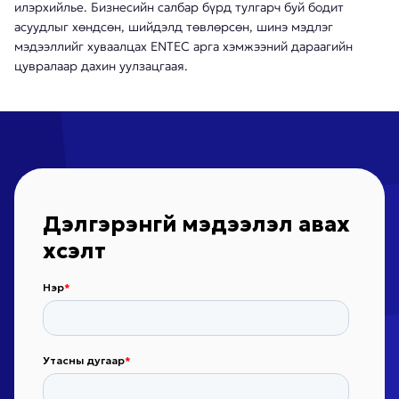
илэрхийлье. Бизнесийн салбар бүрд тулгарч буй бодит
асуудлыг хөндсөн, шийдэлд төвлөрсөн, шинэ мэдлэг
мэдээллийг хуваалцах ENTEC арга хэмжээний дараагийн
цувралаар дахин уулзацгаая.