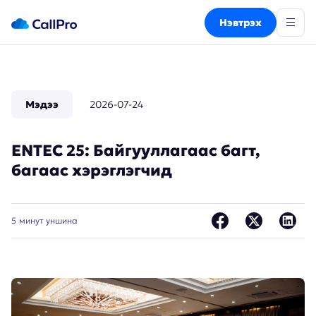
Нэвтрэх
Мэдээ
2026-07-24
ENTEC 25: Байгууллагаас багт,
багаас хэрэглэгчид
5
минут уншина