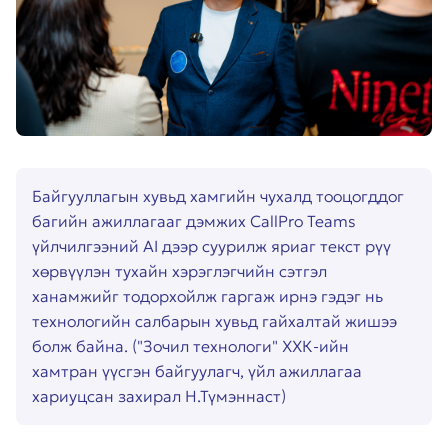
Байгууллагын хувьд хамгийн чухалд тооцогддог
багийн ажиллагааг дэмжих CallPro Teams
үйлчилгээний AI дээр суурилж яриаг текст рүү
хөрвүүлэн тухайн хэрэглэгчийн сэтгэл
ханамжийг тодорхойлж гаргаж ирнэ гэдэг нь
технологийн салбарын хувьд гайхалтай жишээ
болж байна. ("Зочил технологи" ХХК-ийн
хамтран үүсгэн байгуулагч, үйл ажиллагаа
хариуцсан захирал Н.Түмэннаст)