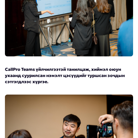
CallPro Teams үйлчилгээтэй танилцаж, хиймэл оюун
ухаанд суурилсан нэмэлт цэсүүдийг туршсан зочдын
сэтгэгдлээс хүргэе.