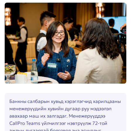
Банкны салбарын хувьд хэрэглэгчид харилцааны
менежерүүдийн хувийн дугаар руу мэдээлэл
авахаар маш их залгадаг. Менежерүүддээ
CallPro Teams үйлчилгээг нэвтрүүлж 72-той
ажлын дугаартай болговол энэ асуудлыг