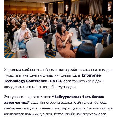
Харилцаа холбооны салбарын шинэ үеийн технологи, шилдэг
туршлага, үнэ цэнтэй шийдлийг хуваалцдаг
Enterprise
Technology Conference - ENTEC
арга хэмжээ хоёр дахь
жилдээ амжилттай зохион байгуулагдлаа.
Энэ удаагийн арга хэмжээг
“Байгууллагаас багт, багаас
хэрэглэгчид”
сэдвийн хүрээнд зохион байгуулсан бөгөөд
салбарын тэргүүлэх төлөөллүүд хүрэлцэн ирж багийн хамтын
ажиллагааг дэмжих, үр дүн, бүтээмжийг нэмэгдүүлэх арга