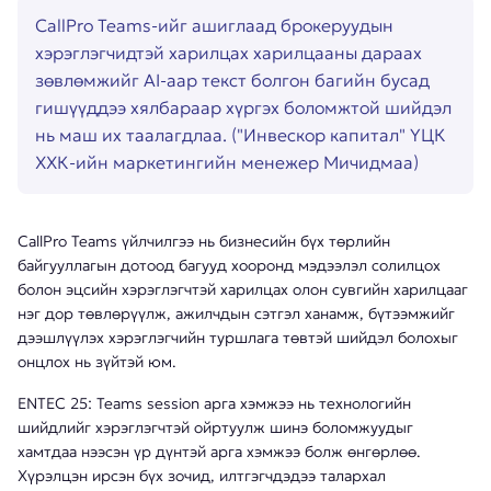
CallPro Teams-ийг ашиглаад брокеруудын
хэрэглэгчидтэй харилцах харилцааны дараах
зөвлөмжийг AI-аар текст болгон багийн бусад
гишүүддээ хялбараар хүргэх боломжтой шийдэл
нь маш их таалагдлаа. ("Инвескор капитал" ҮЦК
ХХК-ийн маркетингийн менежер Мичидмаа)
CallPro Teams үйлчилгээ нь бизнесийн бүх төрлийн
байгууллагын дотоод багууд хооронд мэдээлэл солилцох
болон эцсийн хэрэглэгчтэй харилцах олон сувгийн харилцааг
нэг дор төвлөрүүлж, ажилчдын сэтгэл ханамж, бүтээмжийг
дээшлүүлэх хэрэглэгчийн туршлага төвтэй шийдэл болохыг
онцлох нь зүйтэй юм.
ENTEC 25: Teams session арга хэмжээ нь технологийн
шийдлийг хэрэглэгчтэй ойртуулж шинэ боломжуудыг
хамтдаа нээсэн үр дүнтэй арга хэмжээ болж өнгөрлөө.
Хүрэлцэн ирсэн бүх зочид, илтгэгчдэдээ талархал