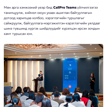
Мөн арга хэмжээний үеэр бид
CallPro Teams
үйлчилгээгээ
танилцуулж, хиймэл оюун ухаан ашиглан байгууллагын
дотоод харилцаа холбоо, хэрэглэгчийн туршлагыг
сайжруулж, байгууллага-мэргэжилтэн-хэрэглэгчийн уялдааг
шинэ түвшинд хүргэх шийдлүүдийг хүрэлцэн ирсэн зочдын
хамт туршсан юм.