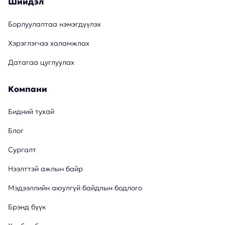
Шийдэл
Борлуулалтаа нэмэгдүүлэх
Хэрэглэгчээ халамжлах
Датагаа цуглуулах
Компани
Бидний тухай
Блог
Сургалт
Нээлттэй ажлын байр
Мэдээллийн аюулгүй байдлын бодлого
Брэнд бүүк