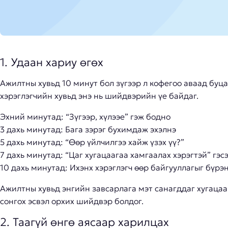
1. Удаан хариу өгөх
Ажилтны хувьд 10 минут бол зүгээр л кофегоо аваад буц
хэрэглэгчийн хувьд энэ нь шийдвэрийн үе байдаг.
Эхний минутад: “Зүгээр, хүлээе” гэж бодно
3 дахь минутад: Бага зэрэг бухимдаж эхэлнэ
5 дахь минутад: “Өөр үйлчилгээ хайж үзэх үү?”
7 дахь минутад: “Цаг хугацаагаа хамгаалах хэрэгтэй” гэс
10 дахь минутад: Ихэнх хэрэглэгч өөр байгууллагыг бүрэн
Ажилтны хувьд энгийн завсарлага мэт санагддаг хугацаа
сонгох эсвэл орхих шийдвэр болдог.
2. Таагүй өнгө аясаар харилцах