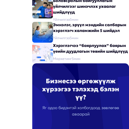
Боловсролын байгууллагын
үйлчилгээг шинэчлэх ухаалаг
шийдлүүд
Үйлчилгээ
5
мин
Эмнэлэг, эрүүл мэндийн салбарын
хэрэглэгч халамжийн 5 шийдэл
Үйлчилгээ
5
мин
Хэрэглэгчээ “баярлуулах” баярын
үеийн дуудлагын төвийн шийдлүүд
Маркетинг
5
мин
Бизнесээ өргөжүүлж
хүрээгээ тэлэхэд бэлэн
үү?
Яг одоо бидэнтэй холбогдоод зөвлөгөө
аваарай