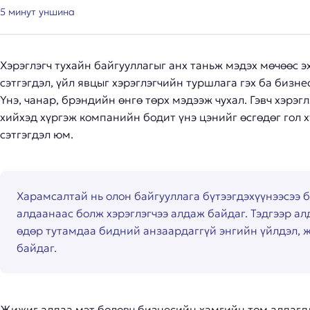
5
минут уншина
Хэрэглэгч тухайн байгууллагыг анх таньж мэдэх мөчөөс э
сэтгэгдэл, үйл явцыг хэрэглэгчийн туршлага гэх ба бизн
Үнэ, чанар, брэндийн өнгө төрх мэдээж чухал. Гэвч хэрэг
хийхэд хүргэж компанийн бодит үнэ цэнийг өсгөдөг гол х
сэтгэгдэл юм.
Харамсалтай нь олон байгууллага бүтээгдэхүүнээсээ 
алдаанаас болж хэрэглэгчээ алдаж байдаг. Тэдгээр ал
өдөр тутамдаа бидний анзаардаггүй энгийн үйлдэл, ж
байдаг.
Жижиг алдаа мэт боловч бизнесийн хамгийн том алдагдл