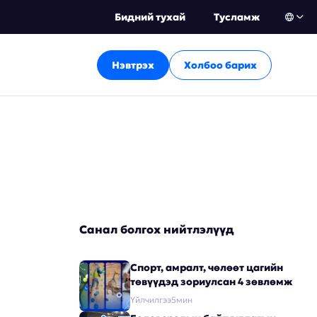
Бидний тухай
Тусламж
Нэвтрэх
Холбоо барих
Санал болгох нийтлэлүүд
Спорт, амралт, чөлөөт цагийн
төвүүдэд зориулсан 4 зөвлөмж
Үйлчилгээ
5
мин