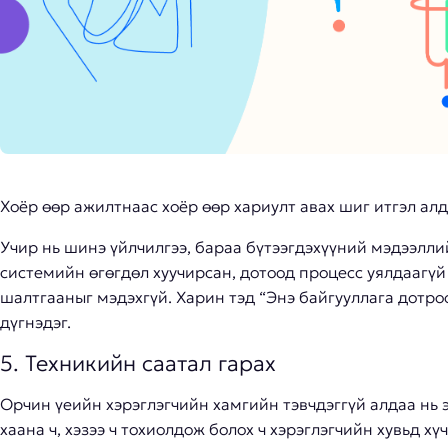
Хоёр өөр ажилтнаас хоёр өөр хариулт авах шиг итгэл алд
Учир нь шинэ үйлчилгээ, бараа бүтээгдэхүүний мэдээлли
системийн өгөгдөл хуучирсан, дотоод процесс уялдаагүй 
шалтгааныг мэдэхгүй. Харин тэд “Энэ байгууллага дотро
дүгнэдэг.
5. Техникийн саатал гарах
Орчин үеийн хэрэглэгчийн хамгийн тэвчдэггүй алдаа нь 
хаана ч, хэзээ ч тохиолдож болох ч хэрэглэгчийн хувьд х