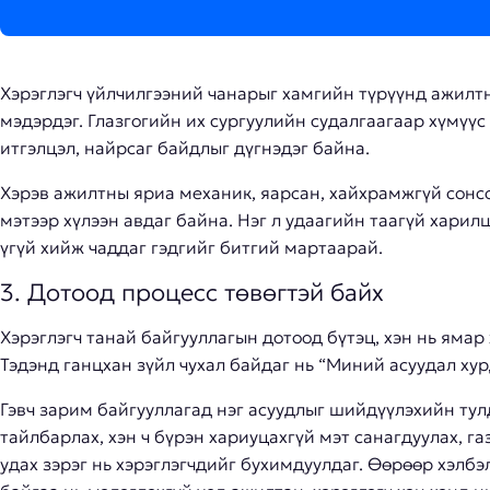
Хэрэглэгч үйлчилгээний чанарыг хамгийн түрүүнд ажилт
мэдэрдэг. Глазгогийн их сургуулийн судалгаагаар хүмүүс
итгэлцэл, найрсаг байдлыг дүгнэдэг байна.
Хэрэв ажилтны яриа механик, яарсан, хайхрамжгүй сонсо
мэтээр хүлээн авдаг байна. Нэг л удаагийн таагүй хари
үгүй хийж чаддаг гэдгийг битгий мартаарай.
3. Дотоод процесс төвөгтэй байх
Хэрэглэгч танай байгууллагын дотоод бүтэц, хэн нь ямар 
Тэдэнд ганцхан зүйл чухал байдаг нь “Миний асуудал ху
Гэвч зарим байгууллагад нэг асуудлыг шийдүүлэхийн тул
тайлбарлах, хэн ч бүрэн хариуцахгүй мэт санагдуулах, г
удах зэрэг нь хэрэглэгчдийг бухимдуулдаг. Өөрөөр хэлбэ