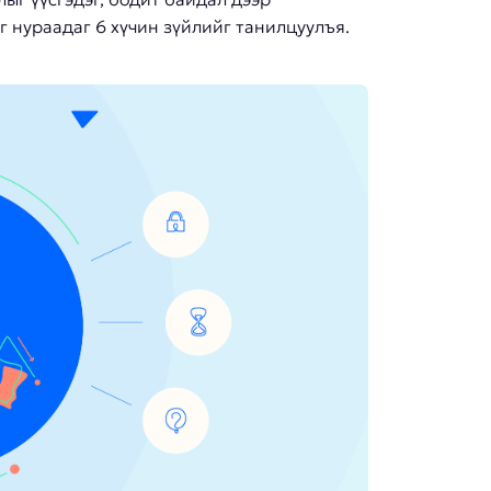
г нураадаг 6 хүчин зүйлийг танилцуулъя.