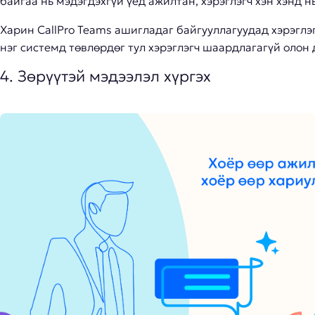
байгаа нь мэдэгдэхгүй үед ажилтан, хэрэглэгч хэн хэнд н
Харин CallPro Teams ашигладаг байгууллагуудад хэрэглэгч
нэг системд төвлөрдөг тул хэрэглэгч шаардлагагүй олон 
4. Зөрүүтэй мэдээлэл хүргэх