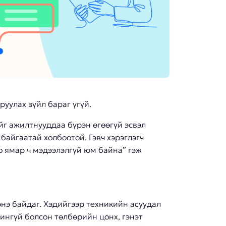
руулах зүйл бараг үгүй.
йг ажилтнууддаа бүрэн өгөөгүй эсвэл
байгаатай холбоотой. Гэвч хэрэглэгч
о ямар ч мэдээлэлгүй юм байна” гэж
энэ байдаг. Хэдийгээр техникийн асуудал
үчингүй болсон төлбөрийн цонх, гэнэт