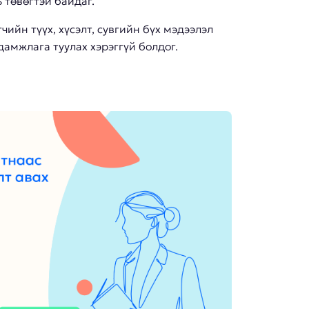
ь төвөгтэй байдаг.
ийн түүх, хүсэлт, сувгийн бүх мэдээлэл
дамжлага туулах хэрэггүй болдог.