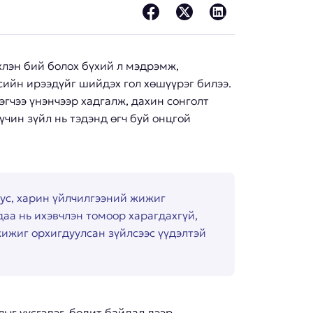
хлэн бий болох бүхий л мэдрэмж,
есийн ирээдүйг шийдэх гол хөшүүрэг билээ.
лэгчээ үнэнчээр хадгалж, дахин сонголт
үчин зүйл нь тэдэнд өгч буй онцгой
бус, харин үйлчилгээний жижиг
даа нь ихэвчлэн томоор харагдахгүй,
ижиг орхигдуулсан зүйлсээс үүдэлтэй
ыг үүсгэдэг, бодит байдал дээр