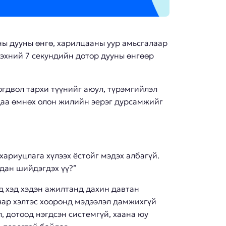
ны дууны өнгө, харилцааны уур амьсгалаар
 эхний 7 секундийн дотор дууны өнгөөр
гдвол тархи түүнийг аюул, түрэмгийлэл
лцаа өмнөх олон жилийн эерэг дурсамжийг
хариуцлага хүлээх ёстойг мэдэх албагүй.
рдан шийдэгдэх үү?”
д хэд хэдэн ажилтанд дахин давтан
азар хэлтэс хооронд мэдээлэл дамжихгүй
л, дотоод нэгдсэн системгүй, хаана юу