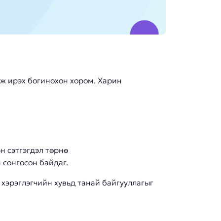
аж ирэх богинохон хором. Харин
эн сэтгэгдэл төрнө
 сонгосон байдаг.
 хэрэглэгчийн хувьд танай байгууллагыг